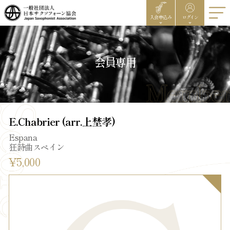
入会申込み
ログイン
会員専用
E.Chabrier (arr.上埜孝)
Espana
狂詩曲スペイン
¥5,000