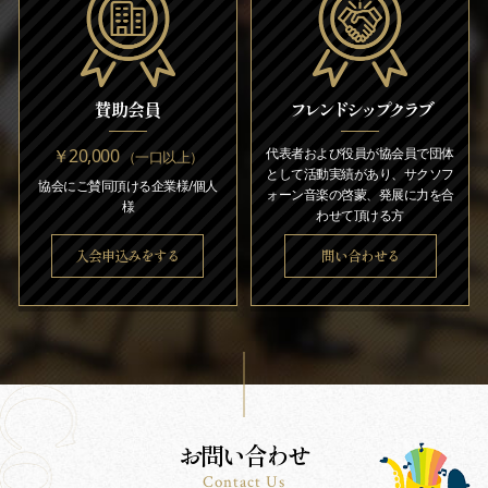
賛助会員
フレンドシップクラブ
￥20,000
代表者および役員が協会員で団体
（一口以上）
として活動実績があり、サクソフ
協会にご賛同頂ける企業様/個人
ォーン音楽の啓蒙、発展に力を合
様
わせて頂ける方
入会申込みをする
問い合わせる
お問い合わせ
Contact Us