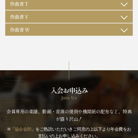
作曲者 T
作曲者 V
作曲者 W
入会お申込み
Join Us
会員専用の楽譜、動画・音源の提供や機関紙の配布など、特典
が盛り沢山！
※「
協会会則
」をご熟読いただいきご同意の上以下より年会費をお
支払いの上お申し込みください。