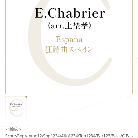
＜編成＞
Score/Sopranino12/Sop1234/Alto1234/Ten1234/Bar123/Bass/C.Bas