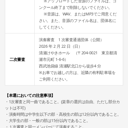
※アップロードした音源のファイルは、コ
ンクール終了まで削除しないでください。
※音源は、WAV、またはMP3でご用意くだ
さい。また、音源のファイル名は、団体名に
してください。
演奏審査 1 次審査通過団体（公開）
2026 年 2 月 22 日（日）
清瀬けやきホール （〒204-0021 東京都清
二次審査
瀬市元町 1-6-6）
西武池袋線 清瀬駅北口から徒歩4 分
※お車でお越しの方は、近隣の有料駐車場を
ご利用ください。
【本選においての注意事項】
・1次審査と同一曲であること。(楽章の選択は自由、ただし部分カ
ットは不可)
・演奏時間は中学生以下の部・高校生の部は12分以内であること。
・大学生の部・一般の部は15分以内であること。
・１次審査と同一メンバーにて演奏すること。