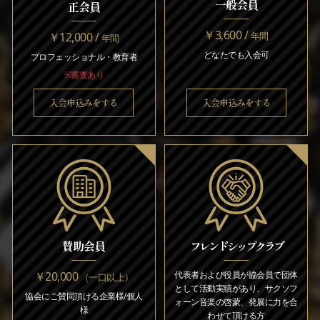
一般会員
正会員
￥3,600 /
￥12,000 /
年間
年間
どなたでも入会可
プロフェッショナル・教育者
※審査あり
入会申込みをする
入会申込みをする
賛助会員
フレンドシップクラブ
￥20,000
代表者および役員が協会員で団体
（一口以上）
として活動実績があり、サクソフ
協会にご賛同頂ける企業様/個人
ォーン音楽の啓蒙、発展に力を合
様
わせて頂ける方