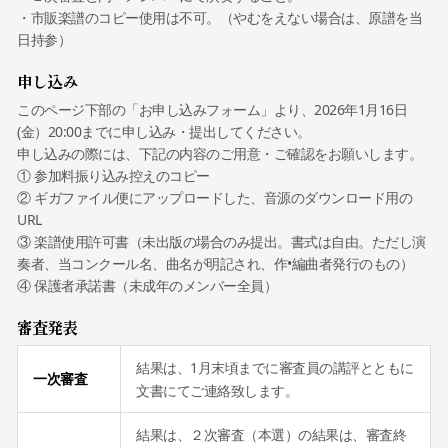
・市販楽譜のコピー使用は不可。（やむをえない場合は、原譜を当
日持参）
申し込み
このページ下部の「お申し込みフォーム」より、2026年1月16日
(金）20:00までに申し込み・提出してください。
申し込みの際には、下記の内容のご用意・ご確認をお願いします。
① 参加料振り込み控えのコピー
② ギガファイル便にアップロードした、音源のダウンロード用の
URL
③ 楽譜使用許可書（未出版の場合のみ提出。書式は自由。ただし演
奏者、当コンクール名、曲名が明記され、作•編曲者発行のもの）
④ 保護者承諾書（未成年のメンバー全員）
審査発表
結果は、1月末頃までに審査員の講評とともに
一次審査
文書にてご連絡致します。
結果は、２次審査（本選）の結果は、審査終