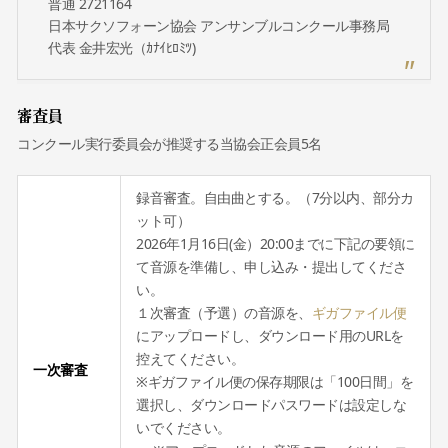
普通 2721164
日本サクソフォーン協会 アンサンブルコンクール事務局
代表 金井宏光（ｶﾅｲﾋﾛﾐﾂ)
審査員
コンクール実行委員会が推奨する当協会正会員5名
録音審査。自由曲とする。（7分以内、部分カ
ット可）
2026年1月16日(金）20:00までに下記の要領に
て音源を準備し、申し込み・提出してくださ
い。
１次審査（予選）の音源を、
ギガファイル便
にアップロードし、ダウンロード用のURLを
控えてください。
一次審査
※ギガファイル便の保存期限は「100日間」を
選択し、ダウンロードパスワードは設定しな
いでください。