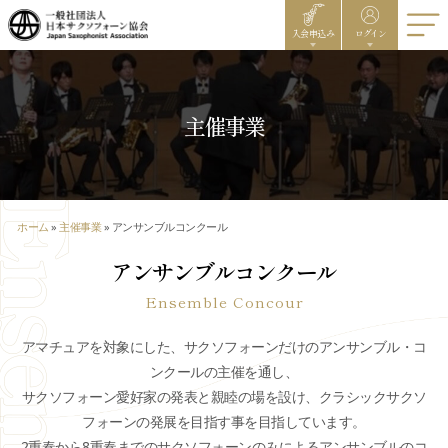
入会申込み
ログイン
主催事業
ホーム
»
主催事業
»
アンサンブルコンクール
アンサンブルコンクール
Ensemble Concour
アマチュアを対象にした、サクソフォーンだけのアンサンブル・コ
ンクールの主催を通し、
サクソフォーン愛好家の発表と親睦の場を設け、クラシックサクソ
フォーンの発展を目指す事を目指しています。
2重奏から8重奏までのサクソフォーンのみによるアンサンブルのコ