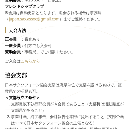
フレンドシップクラブ
※会員は自動更新となります。退会される場合は事務局
（
japan.sax.assoc@gmail.com
）までご連絡ください。
入会方法
正会員
：審査あり
一般会員
：何方でも入会可
賛助会員
：事務局までご相談ください。
ご入会は
こちらから
協会支部
日本サクソフォーン協会支部は府県単位で支部を設けるもので、複
数県での活動も可。
＜支部設立の条件＞
支部長以下執行部役員がＡ会員であること（支部長は活動拠点が
支部県であること）
事業計画、終了報告。会計報告を本部に提出すること（支部企画
はすべて日本サクソフォーン協会の主催となる）