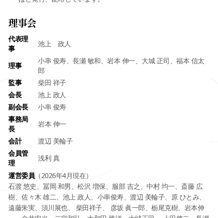
理事会
代表理
池上 政人
事
小串 俊寿、長瀬 敏和、岩本 伸一、大城 正司、福本 信太
理事
郎
監事
柴田 祥子
会長
池上 政人
副会長
小串 俊寿
事務局
岩本 伸一
長
会計
渡辺 美輪子
会員管
浅利 真
理
運営委員
（2026年4月現在）
石渡 悠史、冨岡 和男、松沢 増保、服部 吉之、中村 均一、斎藤 広
樹、佐々木 雄二、池上 政人、小串俊寿、渡辺 美輪子、原 ひとみ、
遠藤朱実、須川展也、 柴田祥子、 彦坂 眞一郎、栃尾克樹、岩本伸