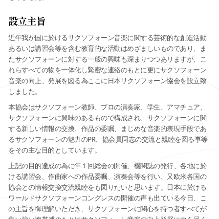
設立主旨
近年我が国に於けるサクソフォーン音楽に関する芸術的な創造活動
あるいは講習会等を含む教育的な活動はめざましいものであり、ま
たサクソフォーンに対する一般の興味も深まりつつあリますが、こ
れらすべての物を一体化し緊密な連絡のもとに更にサクソフォーン
音楽の向上、発展を図る為ここに日本サクソフォーン協会を設立致
しました。
本協会はサクソフォーン教師、プロの演奏家、学生、アマチュア、
サクソフォーンに興味のあるもので構成され、サクソフォーンに関
する新しい情報の交換、作品の委嘱、まじめな音楽的表現手段であ
るサクソフォーンの魅力のPR、協会員同志の交流と親睦を図る事等
をその主な目的としています。
上記の目的達成の為に年１回総会の開催、機関誌の発行、各地に於
ける講習会、作曲家への作品委嘱、演奏会等を行い、又欧米各国の
協会との情報交換交流親睦をも図りたいと思います。日本に於ける
ワールドサクソフォーンコングレスの開催の声も出ている今日、こ
の主旨を御理解いただき、サクソフォーンに関心を持つ者すべてが