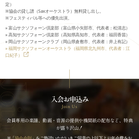
定）
※協会の貸し譜（Saxオーケストラ）無料貸し出し。
※フェスティバル等への優先出演。
» 富山サクソフォーン倶楽部（富山県小矢部市、代表者：松清志）
» 高知サクソフォーン倶楽部（高知県高知市、代表者：福田香苗）
» 岡山サクソフォーンクラブ（岡山県倉敷市、代表者：井上有記）
» 福岡サクソフォーンオーケストラ（福岡県北九州市、代表者：江
口紀子）
入会お申込み
Join Us
会員専用の楽譜、動画・音源の提供や機関紙の配布など、特典
が盛り沢山！
※「
協会会則
」をご熟読いただいきご同意の上以下より年会費をお