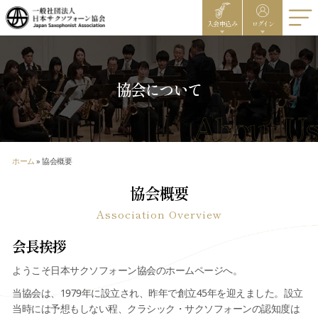
入会申込み
ログイン
協会について
ホーム
»
協会概要
協会概要
Association Overview
会長挨拶
ようこそ日本サクソフォーン協会のホームページへ。
当協会は、1979年に設立され、昨年で創立45年を迎えました。設立
当時には予想もしない程、クラシック・サクソフォーンの認知度は