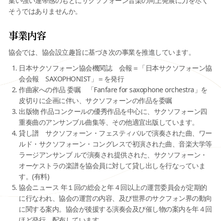
集い強い連帯感のもとにサクソフォーン音楽の向上発展に力を尽く
そうではありませんか。
事業内容
協会では、協会設立趣旨に基づき次の事業を推進しています。
日本サクソフォーン協会機関誌 会報＝「日本サクソフォーン協
会会報 SAXOPHONIST」＝を発行
作曲家への作品 委嘱 「Fanfare for saxophone orchestra」を
皮切りに企画に伴い、サクソフォーンの作品を委嘱
出版物 作品コンクールの優秀作品を中心に、サクソフォーン四
重奏曲のアンサンブル曲集等、その他適宜出版しています。
貸し譜 サクソフォーン・フェスティバルで演奏された曲、ワー
ルド・サクソフォーン・コングレスで初演された曲、音楽大学等
ラージアンサンブ ルで演奏され提供された、サクソフォーン・
オーケストラの楽譜を協会員に対して貸し出しを行なっていま
す。(有料)
協会ニュース 年１回の総会と年４回以上の運営委員会が定期的
に行なわれ、協会の運営の内容、及び世界のサクフォン界の動向
に関する案内。協会が後援する演奏会及び催し物の案内を年４回
ほど発行、配布しています。