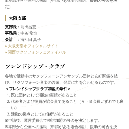
※本部から企画への援助（申請がある場合検討、援助の可否を決
定）
大阪支部
支部長：
前田昌宏
事務局
：中谷 龍也
会計
：海江田 真子
» 大阪支部オフィシャルサイト
» 関西
サクソフォンフェステイバル
フレンドシップ・クラブ
各地で活動中のサクソフォーンアンサンブル団体と友好関係を結
び、サクソフォーン音楽の啓蒙、発展に力を合わせるものです。
＜フレンドシップクラブ加盟の条件＞
既に団体として活動の実績があること
代表者および役員が協会員であること（Ａ・Ｂ会員いずれでも良
い）
活動の拠点としての住所があること
※申請後、運営委員会で検討加盟の可否を決定します。
※本部から企画への援助（申請がある場合検討、援助の可否を決