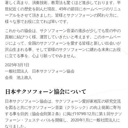
著しく高まり、演奏技術、教育法も驚くほど進歩しております。半
世紀近くの歴史を刻んだ現在、45年の節目にホームページのリニュ
ーアルをさせて頂きました。皆様とサクソフォーンの関わり方に、
様々な形でお役に立てれば幸いです。
これからの協会は、サクソフォーン音楽の進歩が少しでも世の中の
貢献に結びつく様、運営していきたいと考えます。このホームペー
ジによって、全国のサクソフォーンを愛する皆様と新しい出会いが
沢山生まれる事、そして皆様のサクソフォーンに纏わる未来にお役
に立てる事を、心より願ってやみません。
2025年3月1日
一般社団法人 日本サクソフォーン協会
会長 池上政人
日本サクソフォーン協会について
日本サクソフォーン協会は、サクソフォーン愛好家相互の研究交流
を図ると共にサクソフォーン音楽（クラシック）の向上発展に寄与
する事を目的（協会会則第２条）に掲げ1979年12月に第１回サクソ
フォーン・フェスティバルを開催し、2020年1月に一般社団法人に
なりました。