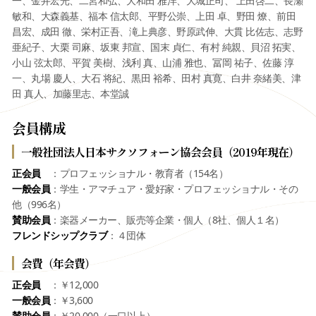
一、金井宏光、二宮和弘、大和田 雅洋、大城正司、 上田啓二、長瀬
敏和、大森義基、福本 信太郎、平野公崇、上田 卓、野田 燎、前田
昌宏、成田 徹、栄村正吾、滝上典彦、野原武伸、大貫 比佐志、志野
亜紀子、大栗 司麻、坂東 邦宣、国末 貞仁、有村 純親、貝沼 拓実、
小山 弦太郎、平賀 美樹、浅利 真、山浦 雅也、冨岡 祐子、佐藤 淳
一、丸場 慶人、大石 将紀、黒田 裕希、田村 真寛、白井 奈緒美、津
田 真人、加藤里志、本堂誠
会員構成
一般社団法人日本サクソフォーン協会会員（2019年現在）
正会員
：プロフェッショナル・教育者（154名）
一般会員
：学生・アマチュア・愛好家・プロフェッショナル・その
他（996名）
賛助会員
：楽器メーカー、販売等企業・個人（8社、個人１名）
フレンドシップクラブ
：４団体
会費（年会費）
正会員
：￥12,000
一般会員
：￥3,600
賛助会員
：￥20,000（一口以上）