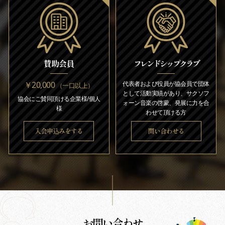
賛助会員
フレンドシップクラブ
￥20,000
代表者および役員が協会員で団体
（一口以上）
として活動実績があり、サクソフ
協会にご賛同頂ける企業様/個人
ォーン音楽の啓蒙、発展に力を合
様
わせて頂ける方
入会申込みをする
問い合わせる
お問い合わせ