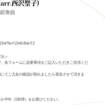
 (arr.西沢聖子)
前奏曲
234/Ten12345/Bari12
方法＞
で、各フォームに必要事項をご記入いただきご決済くだ
局にてご入金の確認が取れましたら発送させて頂きま
月か半年（5割増）をお選びください。