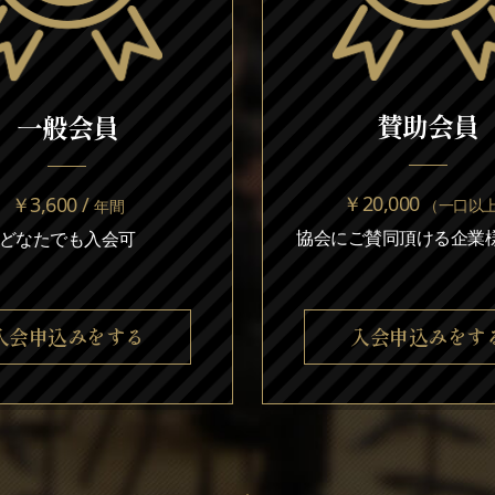
賛助会員
一般会員
￥20,000
￥3,600 /
（一口以
年間
協会にご賛同頂ける企業様
どなたでも入会可
入会申込みをする
入会申込みをす