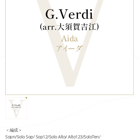
＜編成＞
Sopn/Solo Sop/ Sop12/Solo Alto/ Alto123/SoloTen/