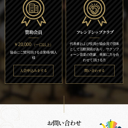
賛助会員
フレンドシップクラブ
￥20,000
代表者および役員が協会員で団体
（一口以上）
として活動実績があり、サクソフ
協会にご賛同頂ける企業様/個人
ォーン音楽の啓蒙、発展に力を合
様
わせて頂ける方
入会申込みをする
問い合わせる
お問い合わせ