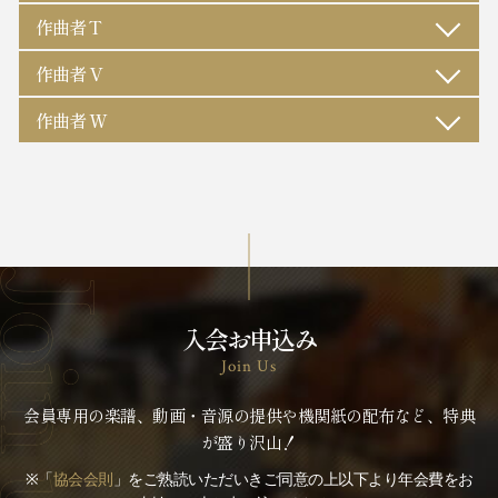
作曲者 T
作曲者 V
作曲者 W
入会お申込み
Join Us
会員専用の楽譜、動画・音源の提供や機関紙の配布など、特典
が盛り沢山！
※「
協会会則
」をご熟読いただいきご同意の上以下より年会費をお