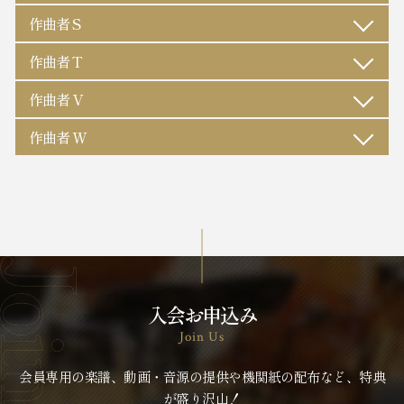
作曲者 S
作曲者 T
作曲者 V
作曲者 W
入会お申込み
Join Us
会員専用の楽譜、動画・音源の提供や機関紙の配布など、特典
が盛り沢山！