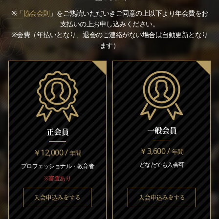
※「
協会会則
」をご熟読いただいきご同意の上以下より年会費をお
支払いの上お申し込みください。
※会費（年払いとなり、退会のご連絡がない場合は自動更新となり
ます）
一般会員
正会員
￥3,600 /
￥12,000 /
年間
年間
どなたでも入会可
プロフェッショナル・教育者
※審査あり
入会申込みをする
入会申込みをする