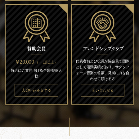
賛助会員
フレンドシップクラブ
￥20,000
代表者および役員が協会員で団体
（一口以上）
として活動実績があり、サクソフ
協会にご賛同頂ける企業様/個人
ォーン音楽の啓蒙、発展に力を合
様
わせて頂ける方
入会申込みをする
問い合わせる