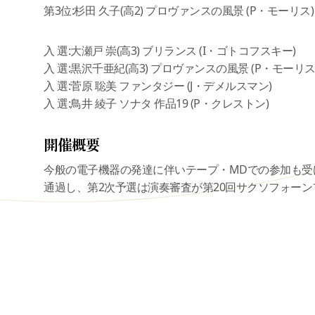
第3位:杉田 久子(高2) プロヴァンスの風景 (P・モーリス)
入 選:大瀬戸 崇(高3) ブリランス (I・ゴトコフスキー)
入 選:黒沢千亜紀(高3) プロヴァンスの風景 (P・モーリス
入 選:菅原 聡美 ファンタジー (J・デメルスマン)
入 選:鳥井 綾子 ソナタ 作品19 (P・クレストン)
開催概要
今般の電子機器の発達に伴いテープ・MDでの参加も受
通過し、第2次予選は演奏審査が第20回サクソフォーンフ