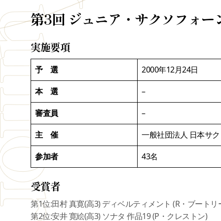
第3回 ジュニア・サクソフォー
実施要項
予 選
2000年12月24日
本 選
–
審査員
–
主 催
一般社団法人 日本サ
参加者
43名
受賞者
第1位:田村 真寛(高3) ディベルティメント (R・ブートリ
第2位:安井 寛絵(高3) ソナタ 作品19 (P・クレストン)