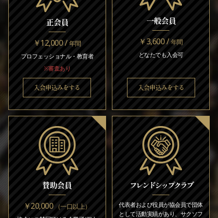
一般会員
正会員
￥3,600 /
￥12,000 /
年間
年間
どなたでも入会可
プロフェッショナル・教育者
※審査あり
入会申込みをする
入会申込みをする
賛助会員
フレンドシップクラブ
￥20,000
代表者および役員が協会員で団体
（一口以上）
として活動実績があり、サクソフ