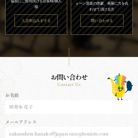
協会にご賛同頂ける企業様/個人
ォーン音楽の啓蒙、発展に力を合
様
わせて頂ける方
入会申込みをする
問い合わせる
お問い合わせ
Contact Us
お名前
メールアドレス