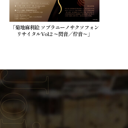
「菊地麻利絵 ソプラニーノサクソフォン
リサイタルVol.2 〜閃音／佇音〜」