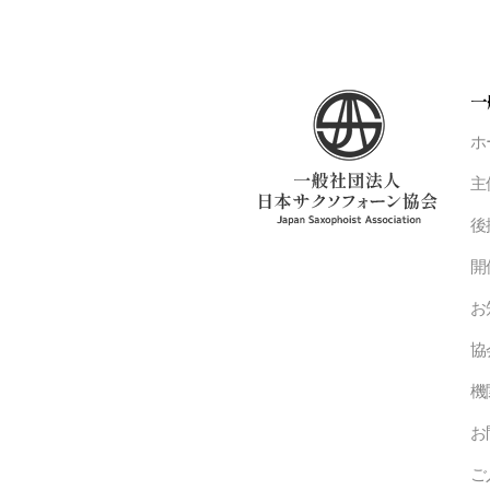
一
ホ
主
後
開
お
協
機
お
ご