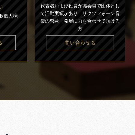
代表者および役員が協会員で団体とし
上）
て活動実績があり、サクソフォーン音
/個人様
楽の啓蒙、発展に力を合わせて頂ける
方
る
問い合わせる