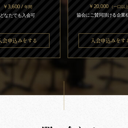
￥20,000
￥3,600 /
（一口以
年間
協会にご賛同頂ける企業様
どなたでも入会可
入会申込みをする
入会申込みをす