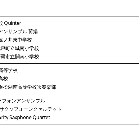
Quinter
ドアンサンブル 荷揚
立篠ノ井東中学校
七戸町立城南小学校
那覇市立開南小学校
立高等学校
高校
立浜松湖南高等学校吹奏楽部
サクソフォンアンサンブル
ル サクソフォーンクァルテット
ty Saxphone Quartet