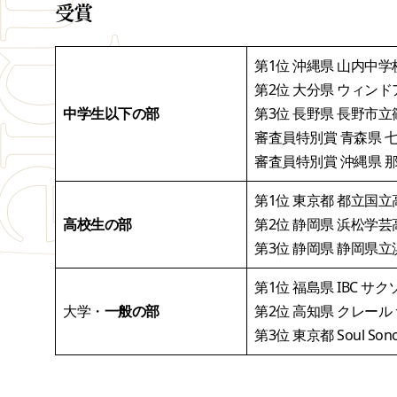
受賞
第1位 沖縄県 山内中学校 
第2位 大分県 ウィン
中学生以下の部
第3位 長野県 長野市
審査員特別賞 青森県 
審査員特別賞 沖縄県 
第1位 東京都 都立国
高校生の部
第2位 静岡県 浜松学芸
第3位 静岡県 静岡県
第1位 福島県 IBC 
大学・
一般の部
第2位 高知県 クレー
第3位 東京都 Soul Sonori