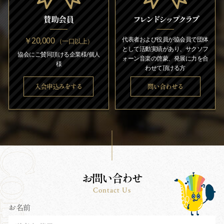
賛助会員
フレンドシップクラブ
￥20,000
代表者および役員が協会員で団体
（一口以上）
として活動実績があり、サクソフ
協会にご賛同頂ける企業様/個人
ォーン音楽の啓蒙、発展に力を合
様
わせて頂ける方
入会申込みをする
問い合わせる
お問い合わせ
Contact Us
お名前