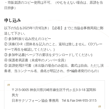
・市販楽譜のコピー使用は不可。（やむをえない場合は、原譜を当
日持参）
申し込み
以下の5点を2025年1月9日(木）【必着】までに当協会事務局宛に郵
送して下さい。
① 参加料振り込み控えのコピー
② 演奏CD-R（団体名を記入のこと。返却は致しません。CDプレー
ヤーで再生を確認してください。)
③ 参加申込書(ページ下の要項をダウンロードしてください)
④ 保護者承諾書（未成年のメンバー全員）
⑤ 楽譜使用許可書（未出版の場合のみ提出。書式は自由。ただし演
奏者、当コンクール名、曲名が明記され、作•編曲者発行のもの）
〒215-0005 神奈川県川崎市麻生区千代ヶ丘3-3-18 冨岡和
男方
日本サクソフォーン協会 事務局 Tel & Fax 044-955-3115