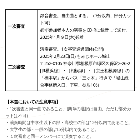
録音審査。自由曲とする。（7分以内、部分カッ
ト可）
一次審査
必ず参加者本人の演奏をCD-Rに録音して送付。
2025年1月９日(木)必着
演奏審査。1次審査通過団体(公開)
2025年2月23日(日) もみじホール城山
〒252-0105 神奈川県相模原市緑区久保沢2-26-2
二次審査
[JR横浜線］・［相模線］・［京王相模原線］の
「橋本駅」からバス「三ヶ木」行きで「城山総
合事務所入口」下車、徒歩10分
【本選においての注意事項】
・1次審査と同一曲であること。(楽章の選択は自由、ただし部分カ
ットは不可)
・演奏時間は中学生以下の部・高校生の部は12分以内であること。
・大学生の部・一般の部は15分以内であること。
・１次審査と同一メンバーにて演奏すること。