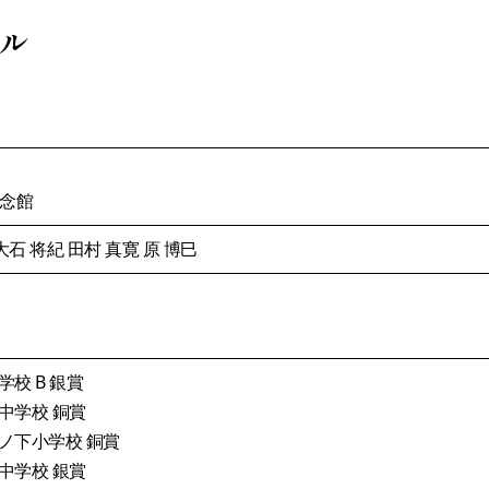
ール
記念館
大石 将紀 田村 真寛 原 博巳
校 B 銀賞
中学校 銅賞
ノ下小学校 銅賞
中学校 銀賞