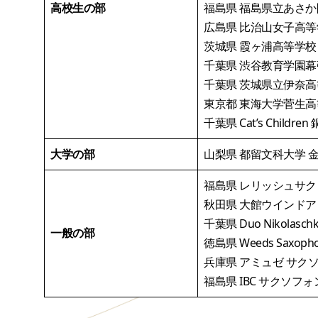
高校生の部
福島県 福島県立あさか
広島県 比治山女子高等
茨城県 霞ヶ浦高等学校
千葉県 渋谷教育学園幕
千葉県 茨城県立伊奈高
東京都 東海大学菅生高
千葉県 Cat’s Children
大学の部
山梨県 都留文科大学 
福島県 レリッシュサク
秋田県 大館ウインドア
千葉県 Duo Nikolasch
一般の部
徳島県 Weeds Saxopho
兵庫県 アミュゼ サク
福島県 IBC サクソフ