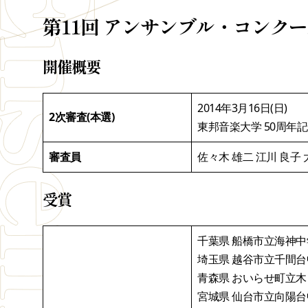
第11回 アンサンブル・コンク
開催概要
2014年3月16日(日)
2次審査(本選)
東邦音楽大学 50周年
審査員
佐々木 雄二 江川 良子 
受賞
千葉県 船橋市立海神中学
埼玉県 越谷市立千間台
青森県 おいらせ町立木
宮城県 仙台市立向陽台