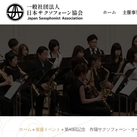
ホーム
主催事
ホーム
»
後援イベント
»
第40回記念 作陽サクソフォーン・オ