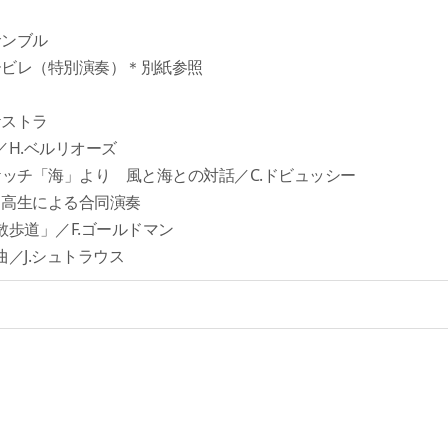
ンブル
ビレ（特別演奏）＊別紙参照
ストラ
H.ベルリオーズ
ッチ「海」より 風と海との対話／C.ドビュッシー
高生による合同演奏
歩道」／F.ゴールドマン
／J.シュトラウス