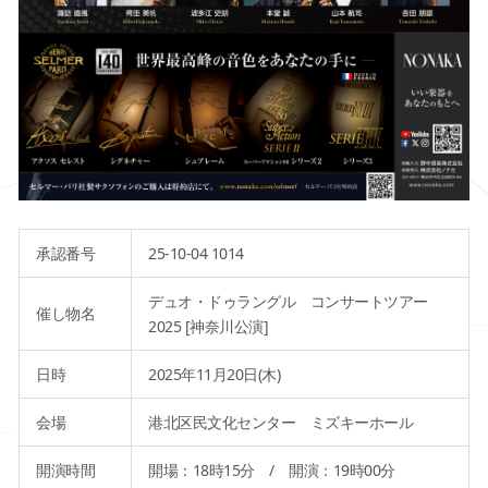
承認番号
25-10-04 1014
デュオ・ドゥラングル コンサートツアー
催し物名
2025 [神奈川公演]
日時
2025年11月20日(木)
会場
港北区民文化センター ミズキーホール
開演時間
開場：18時15分 / 開演：19時00分