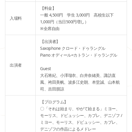
【料金】
一般 4,500円 学生 3,000円 高校生以下
入場料
1,000円（当日500円増し）
※全席自由
【出演者】
Saxophone クロード・ドゥラングル
Piano オディール=カトラン・ドゥラングル
出演者
Guest
大石将紀、小澤瑠衣、白井奈緒美、諏訪直
風、袴田美帆、波多江史朗、本堂誠、山本航
司、吉田朋諒
【プログラム】
〇「それは始まり、やがて始まる」ミヨー、
モーリス、ドビュッシー、カプレ、デニゾフ /
ミヨー、モーリス、ドビュッシー、カプレ、
デニゾフの作品によるメドレー