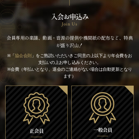
入会お申込み
Join Us
会員専用の楽譜、動画・音源の提供や機関紙の配布など、特典
が盛り沢山！
※「
協会会則
」をご熟読いただいきご同意の上以下より年会費をお
支払いの上お申し込みください。
※会費（年払いとなり、退会のご連絡がない場合は自動更新となり
ます）
一般会員
正会員