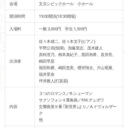
会場
文京シビックホール 小ホール
開演時間
19:00開演(18:30開場)
入場料
一般 3,000円 学生 1,500円
佐々木雄二、佐々木文子(ピアノ)
平野公崇(指揮)、加藤里志、茂木建人
原科澄乃、根本真紀子、黒田裕希、直井亮、
出演者
嶋田早苗
堀田和磨、嶋田恵美、櫻井翔太、片山竜雅、
福井里奈
坪井雅人(打楽器)
３つのロマンス／R.シューマン
サクソフォン４重奏曲／P.M.デュボワ
内容
交響曲第９番 ｢新世界｣より／A.ドヴォルザー
ク
他