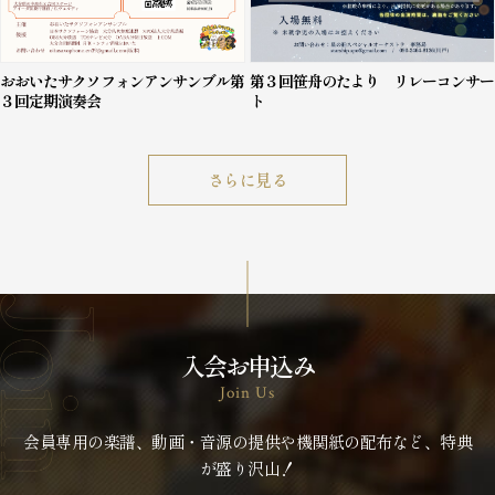
おおいたサクソフォンアンサンブル第
第３回笹舟のたより リレーコンサー
３回定期演奏会
ト
さらに見る
入会お申込み
Join Us
会員専用の楽譜、動画・音源の提供や機関紙の配布など、特典
が盛り沢山！