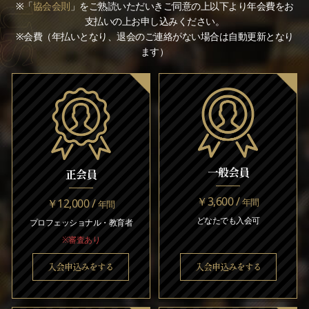
※「
協会会則
」をご熟読いただいきご同意の上以下より年会費をお
支払いの上お申し込みください。
※会費（年払いとなり、退会のご連絡がない場合は自動更新となり
ます）
一般会員
正会員
￥3,600 /
￥12,000 /
年間
年間
どなたでも入会可
プロフェッショナル・教育者
※審査あり
入会申込みをする
入会申込みをする