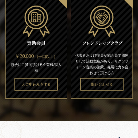
賛助会員
フレンドシップクラブ
￥20,000
代表者および役員が協会員で団体
（一口以上）
として活動実績があり、サクソフ
協会にご賛同頂ける企業様/個人
ォーン音楽の啓蒙、発展に力を合
様
わせて頂ける方
入会申込みをする
問い合わせる