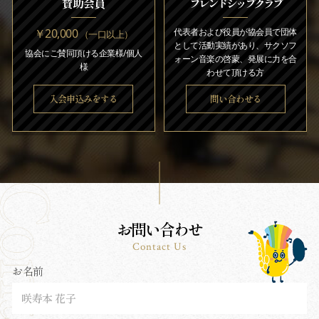
賛助会員
フレンドシップクラブ
￥20,000
代表者および役員が協会員で団体
（一口以上）
として活動実績があり、サクソフ
協会にご賛同頂ける企業様/個人
ォーン音楽の啓蒙、発展に力を合
様
わせて頂ける方
入会申込みをする
問い合わせる
お問い合わせ
Contact Us
お名前