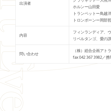
クラリネットー大熊
出演者
ホルンー山田愛
トランペットー鳥越
トロンボーンー岡部
フィンランディア、
内容
リベルタンゴ、愛の
（株）総合企画アトラス te
問い合わせ
fax 042 367 3982／