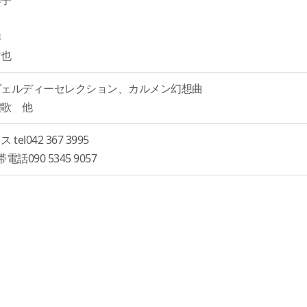
洋子
洋
哲也
ヴェルディーセレクション、カルメン幻想曲
讃歌 他
l042 367 3995
携帯電話090 5345 9057