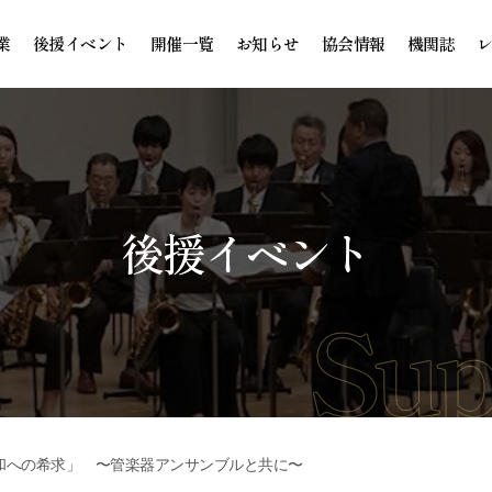
業
後援イベント
開催一覧
お知らせ
協会情報
機関誌
後援イベント
和への希求」 〜管楽器アンサンブルと共に〜