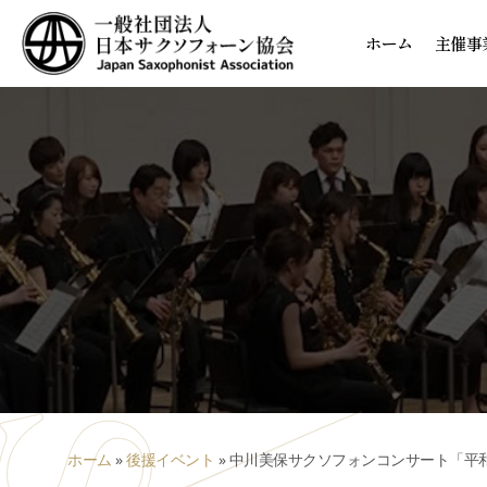
ホーム
主催事
ホーム
»
後援イベント
»
中川美保サクソフォンコンサート「平