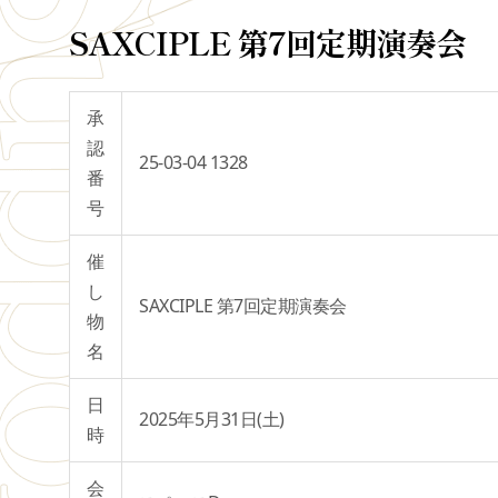
SAXCIPLE 第7回定期演奏会
承
認
25-03-04 1328
番
号
催
し
SAXCIPLE 第7回定期演奏会
物
名
日
2025年5月31日(土)
時
会