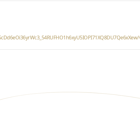
pQLScDd6eOi36yrWc3_54RUFHO1h6xyU5IOPI71XQ8DU7Qe6xXew/