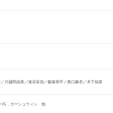
衣／川越明由美／湊谷采加／飯塚恭平／奥口麻衣／木下祐菜
ー/G．ガーシュウィン 他