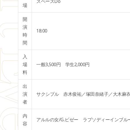
スペースDo
場
開
演
18:00
時
間
入
場
一般3,500円 学生2,000円
料
出
演
サクシプル 赤木俊祐／塚田奈緒子／大木麻
者
内
アルルの女/G.ビゼー ラプソディーインブル
容