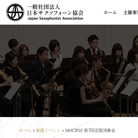
ホーム
主催事
ホーム
»
後援イベント
»
SAXCIPLE 第7回定期演奏会