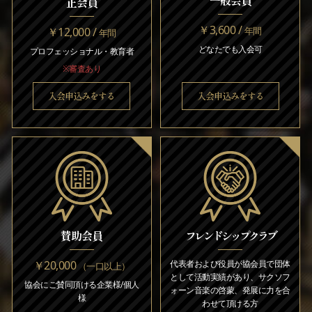
正会員
￥3,600 /
￥12,000 /
年間
年間
どなたでも入会可
プロフェッショナル・教育者
※審査あり
入会申込みをする
入会申込みをする
賛助会員
フレンドシップクラブ
￥20,000
代表者および役員が協会員で団体
（一口以上）
として活動実績があり、サクソフ
協会にご賛同頂ける企業様/個人
ォーン音楽の啓蒙、発展に力を合
様
わせて頂ける方