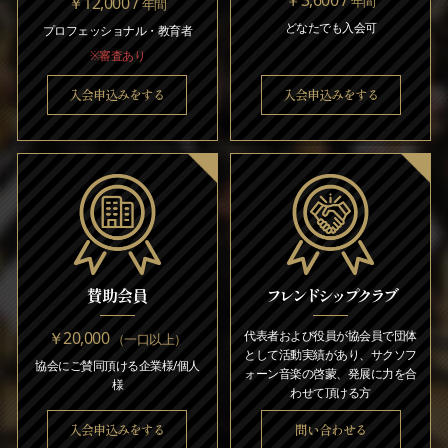
￥12,000 /
年間
年間
どなたでも入会可
プロフェッショナル・教育者
※審査あり
入会申込みをする
入会申込みをする
賛助会員
フレンドシップクラブ
￥20,000
代表者および役員が協会員で団体
（一口以上）
として活動実績があり、サクソフ
協会にご賛同頂ける企業様/個人
ォーン音楽の啓蒙、発展に力を合
様
わせて頂ける方
入会申込みをする
問い合わせる