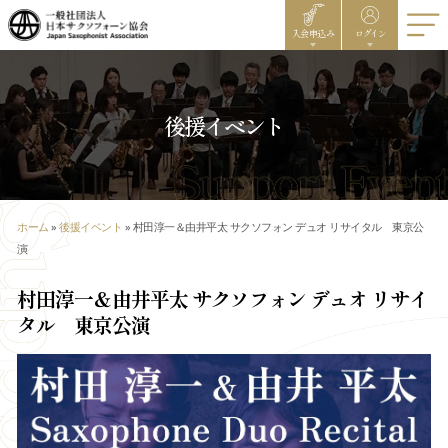
入会申込み
ログイン
後援イベント
ホーム
»
後援イベント
»
村田淳一＆由井平太 サクソフォン デュオ リサイタル 東京公
演
村田淳一＆由井平太 サクソフォン デュオ リサイ
タル 東京公演