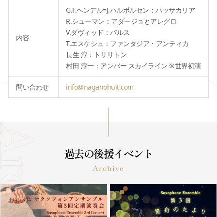
G.F.ヘンデル=J.ハルボルセン：パッサカリア
R.シューマン：アダージョとアレグロ
V.ダヴィッド：パルス
内容
T.エスケシュ：ファンタジア・アンティカ
⻑生 淳：トリリトン
村田 淳一：アンバー スカイライン ※世界初演
問い合わせ
info@naganohuit.com
過去の後援イベント
Archive