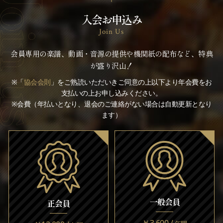
入会お申込み
Join Us
会員専用の楽譜、動画・音源の提供や機関紙の配布など、特典
が盛り沢山！
※「
協会会則
」をご熟読いただいきご同意の上以下より年会費をお
支払いの上お申し込みください。
※会費（年払いとなり、退会のご連絡がない場合は自動更新となり
ます）
一般会員
正会員
￥3,600 /