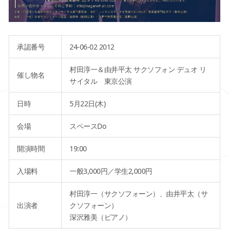
承認番号
24-06-02 2012
村田淳一＆由井平太 サクソフォン デュオ リ
催し物名
サイタル 東京公演
日時
5月22日(木)
会場
スペースDo
開演時間
19:00
入場料
一般3,000円／学生2,000円
村田淳一（サクソフォーン）、由井平太（サ
出演者
クソフォーン）
深沢雅美（ピアノ）