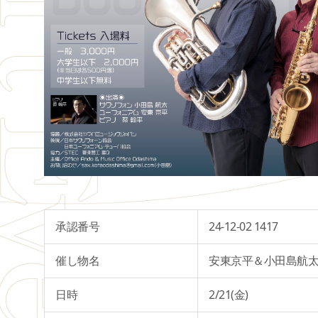
承認番号
24-12-02 1417
催し物名
安東京平＆小田島航
日時
2/21(金)