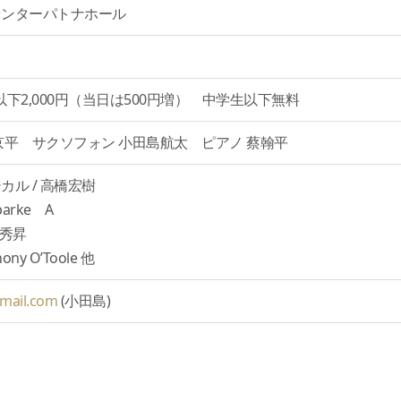
センターパトナホール
生以下2,000円（当日は500円増） 中学生以下無料
京平 サクソフォン 小田島航太 ピアノ 蔡翰平
カル / 高橋宏樹
Sparke A
新井秀昇
hony O’Toole 他
mail.com
(小田島)