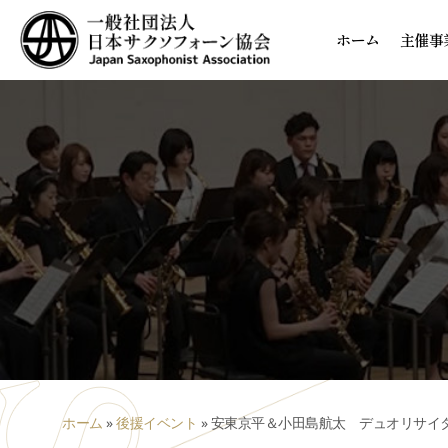
ホーム
主催事
ホーム
»
後援イベント
»
安東京平＆小田島航太 デュオリサイ