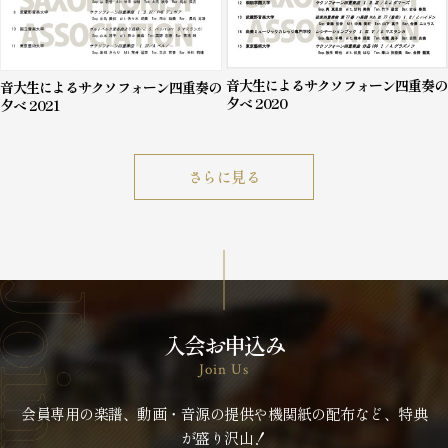
音大生によるサクソフォーン四重奏の
音大生によるサクソフォーン四重奏の
夕べ 2020
夕べ 2021
さらに見る
入会お申込み
Join Us
会員専用の楽譜、動画・音源の提供や機関紙の配布など、特典
が盛り沢山！