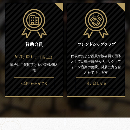
賛助会員
フレンドシップクラブ
￥20,000
代表者および役員が協会員で団体
（一口以上）
として活動実績があり、サクソフ
協会にご賛同頂ける企業様/個人
ォーン音楽の啓蒙、発展に力を合
様
わせて頂ける方
入会申込みをする
問い合わせる