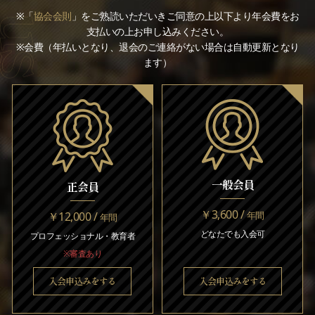
※「
協会会則
」をご熟読いただいきご同意の上以下より年会費をお
支払いの上お申し込みください。
※会費（年払いとなり、退会のご連絡がない場合は自動更新となり
ます）
一般会員
正会員
￥3,600 /
￥12,000 /
年間
年間
どなたでも入会可
プロフェッショナル・教育者
※審査あり
入会申込みをする
入会申込みをする