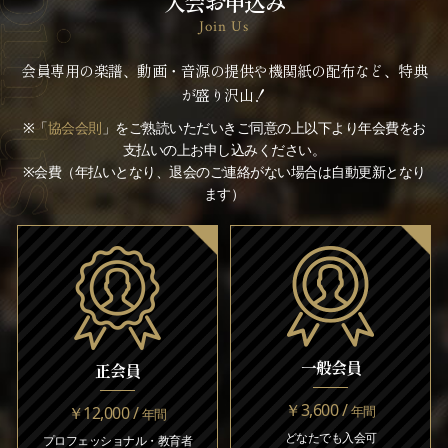
入会お申込み
Join Us
会員専用の楽譜、動画・音源の提供や機関紙の配布など、特典
が盛り沢山！
※「
協会会則
」をご熟読いただいきご同意の上以下より年会費をお
支払いの上お申し込みください。
※会費（年払いとなり、退会のご連絡がない場合は自動更新となり
ます）
一般会員
正会員
￥3,600 /
￥12,000 /
年間
年間
どなたでも入会可
プロフェッショナル・教育者