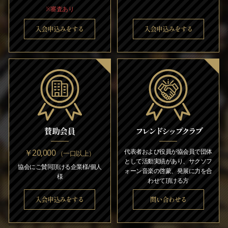
※審査あり
入会申込みをする
入会申込みをする
賛助会員
フレンドシップクラブ
￥20,000
代表者および役員が協会員で団体
（一口以上）
として活動実績があり、サクソフ
協会にご賛同頂ける企業様/個人
ォーン音楽の啓蒙、発展に力を合
様
わせて頂ける方
入会申込みをする
問い合わせる