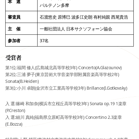
本 選
パルテノン多摩
審査員
石渡悠史 原博巳 波多江史朗 有村純親 西尾貴浩
主 催
一般社団法人 日本サクソフォーン協会
参加者
37名
受賞者
第1位:福間 修人(広島城北高等学校3年) Concerto(A.Glazounov)
第2位:三浦 夢子(東京芸術大学音楽学部附属音楽高等学校2年)
Sonata(B.Heiden)
第3位:小川 卓朗(金沢市立工業高等学校3年) Brillance(I.Gotkovsky)
入 選:篠崎 和加奈(横浜市立桜丘高等学校3年) Sonata op.19 1楽章
(P.Creston)
入 選:細川 真純(福島県立原町高等学校3年) Concertino 2.3楽章
(E.Bozza)