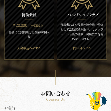
賛助会員
フレンドシップクラブ
￥20,000
代表者および役員が協会員で団体
（一口以上）
として活動実績があり、サクソフ
協会にご賛同頂ける企業様/個人
ォーン音楽の啓蒙、発展に力を合
様
わせて頂ける方
入会申込みをする
問い合わせる
お問い合わせ
Contact Us
お名前