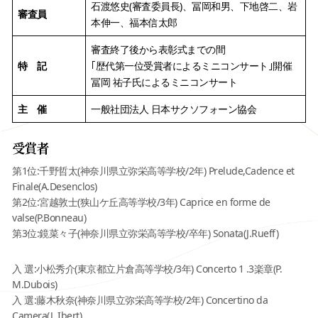
石渡悠史(審査委員長)、冨岡和男、下地啓二、岩
審査員
本伸一、福本信太郎
審査終了後から表彰式までの間
特 記
｢歴代第一位受賞者によるミニコンサート｣開催
冨岡 祐子氏によるミニコンサート
主 催
一般社団法人 日本サクソフォーン協会
受賞者
第1位:千野哲太(神奈川県立弥栄高等学校/2年) Prelude,Cadence et
Finale(A.Desenclos)
第2位:宮越敦士(狭山ケ丘高等学校/3年) Caprice en forme de
valse(P.Bonneau)
第3位:鏡菜々子(神奈川県立弥栄高等学校/卒年) Sonata(J.Rueff)
入 選:小松秀介(東京都立片倉高等学校/3年) Concerto 1 .3楽章(P.
M.Dubois)
入 選:藤木秋奈(神奈川県立弥栄高等学校/2年) Concertino da
Camera(J. Ibert)