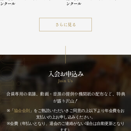
ンクール
ンクール
さらに見る
入会お申込み
Join Us
会員専用の楽譜、動画・音源の提供や機関紙の配布など、特典
が盛り沢山！
※「
協会会則
」をご熟読いただいきご同意の上以下より年会費をお
支払いの上お申し込みください。
※会費（年払いとなり、退会のご連絡がない場合は自動更新となり
ます）