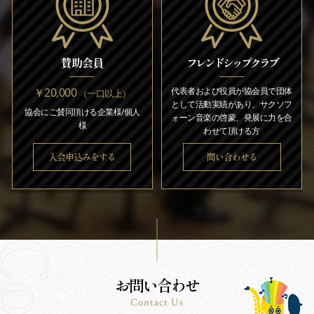
賛助会員
フレンドシップクラブ
￥20,000
代表者および役員が協会員で団体
（一口以上）
として活動実績があり、サクソフ
協会にご賛同頂ける企業様/個人
ォーン音楽の啓蒙、発展に力を合
様
わせて頂ける方
入会申込みをする
問い合わせる
お問い合わせ
Contact Us