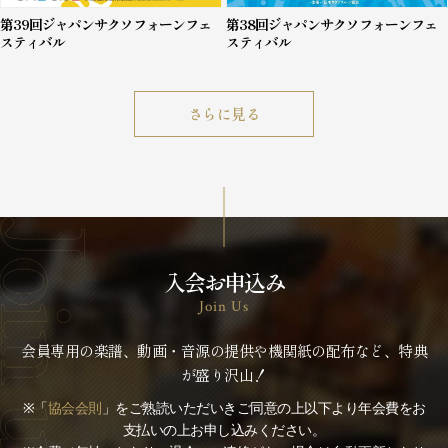
第39回ジャパンサクソフォーンフェ
第38回ジャパンサクソフォーンフェ
スティバル
スティバル
さらに見る
入会お申込み
Join Us
会員専用の楽譜、動画・音源の提供や機関紙の配布など、特典
が盛り沢山！
※「
協会会則
」をご熟読いただいきご同意の上以下より年会費をお
支払いの上お申し込みください。