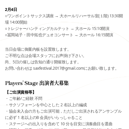
2月4日
○ワンポイントサックス講座 → 大ホールリハーサル室(１階) 13:30開
場 14:00開始
○トレジャーハンティングカルテット → 大ホール 15:10開演
○冨岡祐子・田中拓也デュオコンサート → 大ホール 16:15開演
当日会場に御案内板を設置致します。
ご不明な点は会場スタッフにお声掛け下さい。
尚、5日の催しは告知の通り開催致します。
お問い合わせは saxfestival.2017@gmail.comにお願い致します。
Players’ Stage 出演者大募集
【ご出演資格等】
・ご年齢/ご経験 不問
・サクソフォーンを中心とした 2 名以上の編成
・協会未入会の方もご出演可能，ただしご出演されるアンサンブル
に必ず 1 名以上のB 会員がいらっしゃること
・ステージへの出入りを含めて 10 分を目安に演奏曲目を選曲