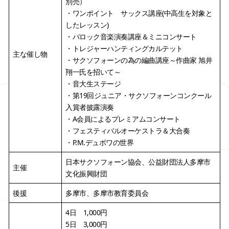
別売）
・ワンポイント サックス講座(中高生を対象と
したレッスン)
・バロック音楽演奏講座＆ミニコンサート
・トレジャーハンティングカルテット
主な催し物
・サクソフォーンの為の編曲講座～作曲家 旭井
翔一氏を招いて～
・音大生ステージ
・第19回ジュニア・サクソフォーンコンクール
入賞者披露演奏
・A会員によるプレミアムコンサート
・フェスティバルオーケストラ＆大合奏
・P.M.デュボワの世界
日本サクソフォーン協会、公益財団法人多摩市
主催
文化振興財団
後援
多摩市、多摩市教育委員会
4日 1,000円
5日 3,000円