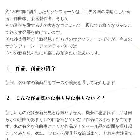
約170年前に誕生したサクソフォーンは、世界各国の素晴らしい奏
者、作曲家、楽器製作者、そして
その音色を愛する人の大きな力によって、現代でも様々なジャンル
で絶えず発展を続けています。
それゆえ毎年が「新発見」だらけのサクソフォーンですが、今回の
サクソフォーン・フェスティバルでは
３つの新発見を軸にお楽しみ頂きたいと思います。
１．作品、商品の紹介
新譜、各企業の新商品をブースや演奏を通して紹介します。
２．こんな作品聴いた事も見た事もない！？
新しいものだけが新発見とは限りません。機会に恵まれず、又は何
らかの理由であまり日の目を浴びていない作品にスポットを当てま
す。あの有名な作曲家にこんな作品が！？セール品の譜面を掘り起
こしてみたら、etc… ソロから変則的な編成まで、どれも大注目で
す。