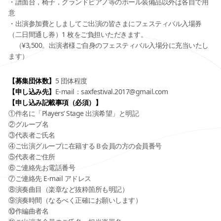
・譜面台，椅子，グランドピアノ等のホール装備品以外は各自で用
意
・出演参加費としましてご出演の皆さまにフェスティバル入場券
（二日間通し券）1 枚をご負担いただきます。
（¥3,500。出演者様ご自身のフェスティバル入場分に充当いたし
ます）
【募集団体数】
5 団体程度
【申し込み先】
E-mail：saxfestival.2017@gmail.com
【申し込み記載事項（必須）】
①件名に「Players’ Stage 出演希望」と明記
②グループ名
③代表者ご氏名
④ご出演グループに在籍するＢ会員の方の会員番号
⑤代表者ご住所
⑥ご連絡先お電話番号
⑦ご連絡先 E-mail アドレス
⑧演奏曲目（楽章など抜粋箇所も明記）
⑨演奏時間（なるべく正確にお願いします）
⑩作編曲者名