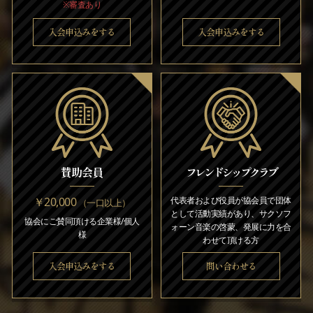
※審査あり
入会申込みをする
入会申込みをする
賛助会員
フレンドシップクラブ
￥20,000
代表者および役員が協会員で団体
（一口以上）
として活動実績があり、サクソフ
協会にご賛同頂ける企業様/個人
ォーン音楽の啓蒙、発展に力を合
様
わせて頂ける方
入会申込みをする
問い合わせる