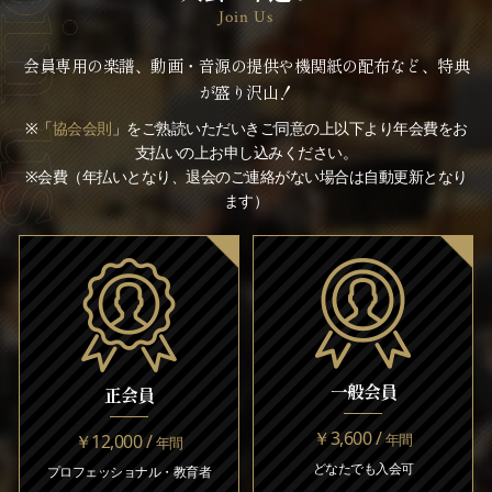
Join Us
会員専用の楽譜、動画・音源の提供や機関紙の配布など、特典
が盛り沢山！
※「
協会会則
」をご熟読いただいきご同意の上以下より年会費をお
支払いの上お申し込みください。
※会費（年払いとなり、退会のご連絡がない場合は自動更新となり
ます）
一般会員
正会員
￥3,600 /
￥12,000 /
年間
年間
どなたでも入会可
プロフェッショナル・教育者