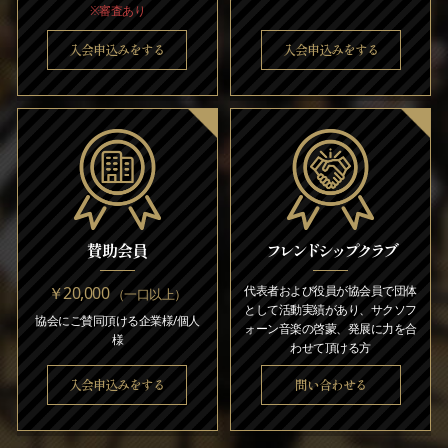
※審査あり
入会申込みをする
入会申込みをする
賛助会員
フレンドシップクラブ
￥20,000
代表者および役員が協会員で団体
（一口以上）
として活動実績があり、サクソフ
協会にご賛同頂ける企業様/個人
ォーン音楽の啓蒙、発展に力を合
様
わせて頂ける方
入会申込みをする
問い合わせる