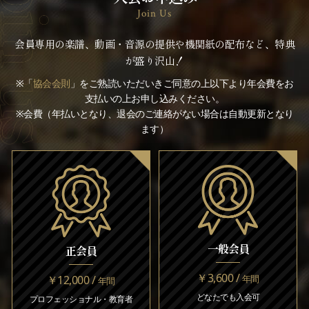
Join Us
会員専用の楽譜、動画・音源の提供や機関紙の配布など、特典
が盛り沢山！
※「
協会会則
」をご熟読いただいきご同意の上以下より年会費をお
支払いの上お申し込みください。
※会費（年払いとなり、退会のご連絡がない場合は自動更新となり
ます）
一般会員
正会員
￥3,600 /
￥12,000 /
年間
年間
どなたでも入会可
プロフェッショナル・教育者