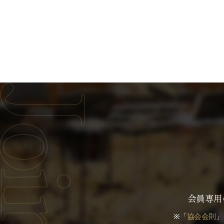
会員専用
※「
協会会則
」