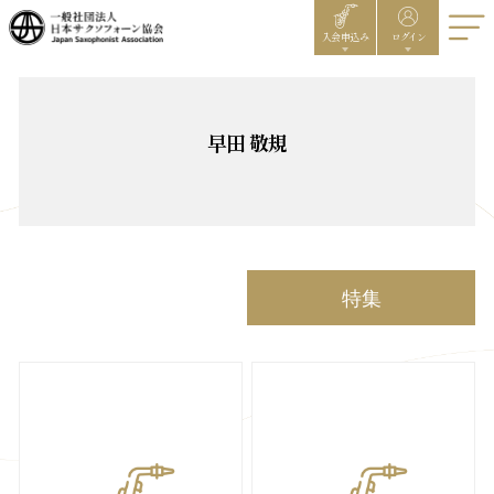
入会申込み
ログイン
早田 敬規
特集