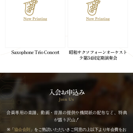
Saxophone Trio Concert
昭和サクソフォーンオーケスト
ラ第34回定期演奏会
入会お申込み
Join Us
会員専用の楽譜、動画・音源の提供や機関紙の配布など、特典
が盛り沢山！
※「
協会会則
」をご熟読いただいきご同意の上以下より年会費をお