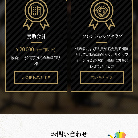
賛助会員
フレンドシップクラブ
￥20,000
代表者および役員が協会員で団体
（一口以上）
として活動実績があり、サクソフ
協会にご賛同頂ける企業様/個人
ォーン音楽の啓蒙、発展に力を合
様
わせて頂ける方
入会申込みをする
問い合わせる
お問い合わせ