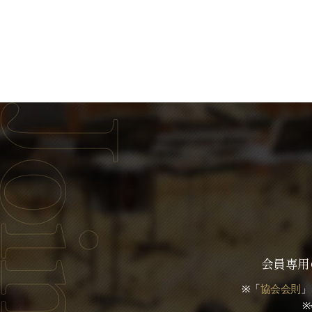
会員専用
※「
協会会則
」