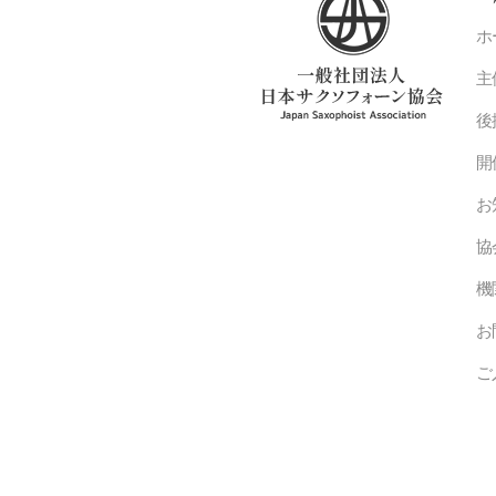
ホ
主
後
開
お
協
機
お
ご