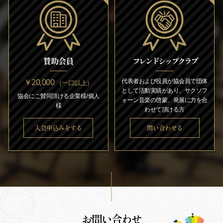
賛助会員
フレンドシップクラブ
￥20,000
代表者および役員が協会員で団体
（一口以上）
として活動実績があり、サクソフ
協会にご賛同頂ける企業様/個人
ォーン音楽の啓蒙、発展に力を合
様
わせて頂ける方
入会申込みをする
問い合わせる
お問い合わせ