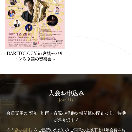
BARITOLOGY in 宮城〜バリ
トン吹き達の音楽会〜
入会お申込み
Join Us
会員専用の楽譜、動画・音源の提供や機関紙の配布など、特典
が盛り沢山！
※「
協会会則
」をご熟読いただいきご同意の上以下より年会費をお