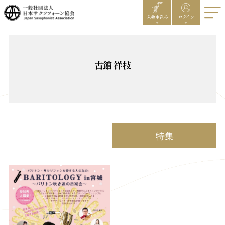
入会申込み
ログイン
古館 祥枝
特集