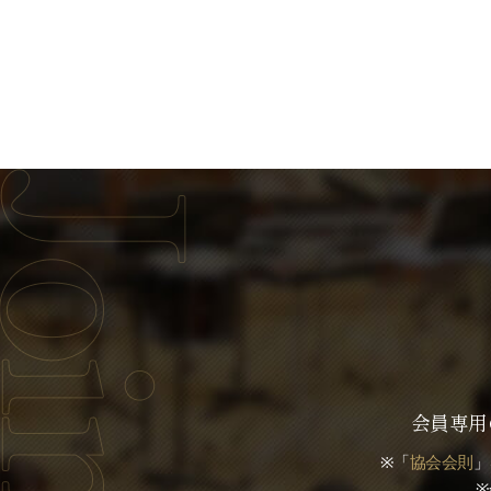
会員専用
※「
協会会則
」