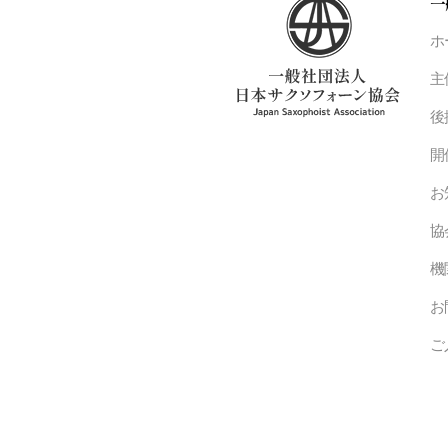
一
ホ
主
後
開
お
協
機
お
ご