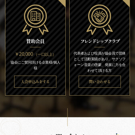
賛助会員
フレンドシップクラブ
￥20,000
代表者および役員が協会員で団体
（一口以上）
として活動実績があり、サクソフ
協会にご賛同頂ける企業様/個人
ォーン音楽の啓蒙、発展に力を合
様
わせて頂ける方
入会申込みをする
問い合わせる