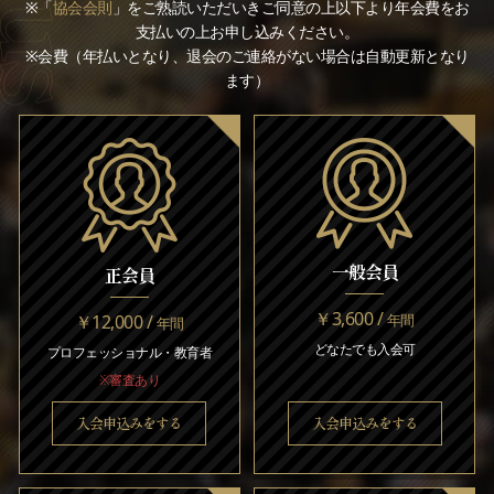
※「
協会会則
」をご熟読いただいきご同意の上以下より年会費をお
支払いの上お申し込みください。
※会費（年払いとなり、退会のご連絡がない場合は自動更新となり
ます）
一般会員
正会員
￥3,600 /
￥12,000 /
年間
年間
どなたでも入会可
プロフェッショナル・教育者
※審査あり
入会申込みをする
入会申込みをする