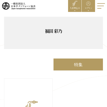
入会申込み
ログイン
福田 彩乃
特集