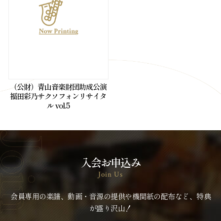
（公財）青山音楽財団助成公演
福田彩乃サクソフォンリサイタ
ル vol.5
入会お申込み
Join Us
会員専用の楽譜、動画・音源の提供や機関紙の配布など、特典
が盛り沢山！