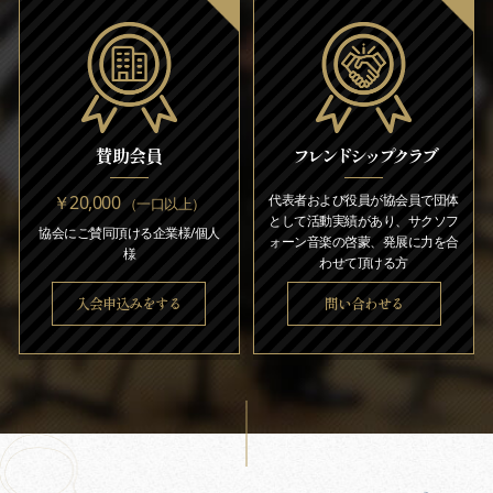
賛助会員
フレンドシップクラブ
￥20,000
代表者および役員が協会員で団体
（一口以上）
として活動実績があり、サクソフ
協会にご賛同頂ける企業様/個人
ォーン音楽の啓蒙、発展に力を合
様
わせて頂ける方
入会申込みをする
問い合わせる