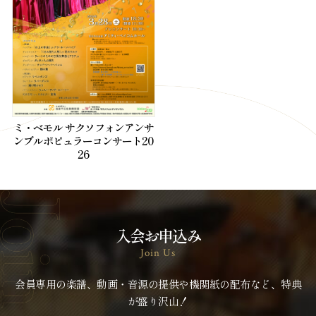
ミ・ベモル サクソフォンアンサ
ンブルポピュラーコンサート20
26
入会お申込み
Join Us
会員専用の楽譜、動画・音源の提供や機関紙の配布など、特典
が盛り沢山！