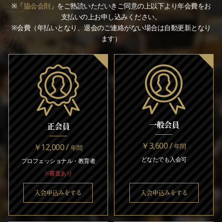
※「
協会会則
」をご熟読いただいきご同意の上以下より年会費をお
支払いの上お申し込みください。
※会費（年払いとなり、退会のご連絡がない場合は自動更新となり
ます）
一般会員
正会員
￥3,600 /
￥12,000 /
年間
年間
どなたでも入会可
プロフェッショナル・教育者
※審査あり
入会申込みをする
入会申込みをする